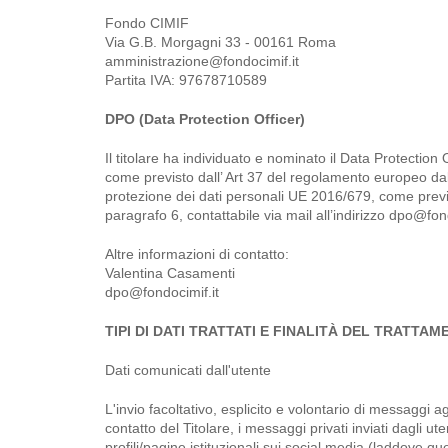
Fondo CIMIF
Via G.B. Morgagni 33 - 00161 Roma
amministrazione@fondocimif.it
Partita IVA: 97678710589
DPO (Data Protection Officer)
Il titolare ha individuato e nominato il Data Protection O
come previsto dall’ Art 37 del regolamento europeo da
protezione dei dati personali UE 2016/679, come previ
paragrafo 6, contattabile via mail all’indirizzo dpo@fond
Altre informazioni di contatto:
Valentina Casamenti
dpo@fondocimif.it
TIPI DI DATI TRATTATI E FINALITÀ DEL TRATTA
Dati comunicati dall'utente
L'invio facoltativo, esplicito e volontario di messaggi agli
contatto del Titolare, i messaggi privati inviati dagli uten
profili/pagine istituzionali sui social media (laddove qu